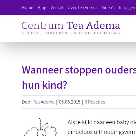
Ga
Home
Blog
Winkel
Over Tea Adema
Video’s
Inloggen 
naar
inhoud
Wanneer stoppen ouders
hun kind?
Door
Tea Adema
|
06.06.2015
|
0 Reacties
Als je kijkt naar een baby di
eindeloos uithoudingsvermog