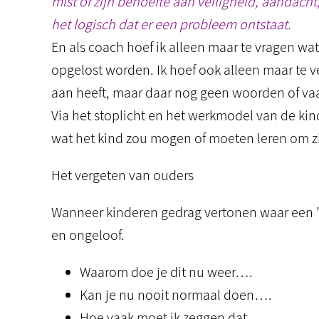
mist of zijn behoefte aan veiligheid, aandacht
het logisch dat er een probleem ontstaat.
En als coach hoef ik alleen maar te vragen w
opgelost worden. Ik hoef ook alleen maar te v
aan heeft, maar daar nog geen woorden of vaa
Via het stoplicht en het werkmodel van de kind
wat het kind zou mogen of moeten leren om z
Het vergeten van ouders
Wanneer kinderen gedrag vertonen waar een ’
en ongeloof.
Waarom doe je dit nu weer….
Kan je nu nooit normaal doen….
Hoe vaak moet ik zeggen dat…