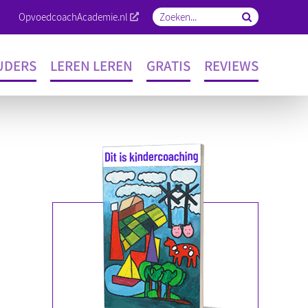
OpvoedcoachAcademie.nl
Zoeken
naar:
UDERS
LEREN LEREN
GRATIS
REVIEWS