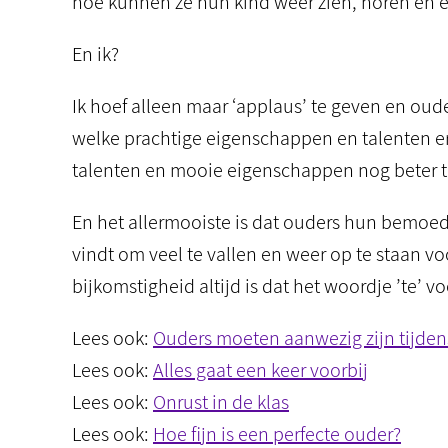
hoe kunnen ze hun kind weer zien, horen en 
En ik?
Ik hoef alleen maar ‘applaus’ te geven en ou
welke prachtige eigenschappen en talenten e
talenten en mooie eigenschappen nog beter to
En het allermooiste is dat ouders hun bemo
vindt om veel te vallen en weer op te staan vo
bijkomstigheid altijd is dat het woordje ’te’ 
Lees ook:
Ouders moeten aanwezig zijn tijden
Lees ook:
Alles gaat een keer voorbij
Lees ook:
Onrust in de klas
Lees ook:
Hoe fijn is een perfecte ouder?