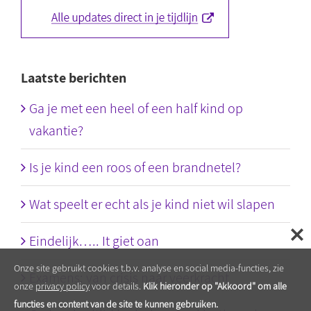
Laatste berichten
Ga je met een heel of een half kind op
vakantie?
Is je kind een roos of een brandnetel?
Wat speelt er echt als je kind niet wil slapen
Eindelijk….. It giet oan
Onze site gebruikt cookies t.b.v. analyse en social media-functies, zie
Examens: van crisis naar veerkracht
onze
privacy policy
voor details.
Klik hieronder op "Akkoord" om alle
functies en content van de site te kunnen gebruiken.