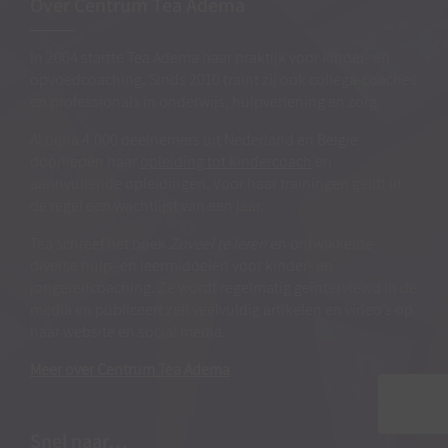
Over Centrum Tea Adema
In 2004 startte Tea Adema haar praktijk voor kinder- en
opvoedcoaching. Sinds 2010 traint zij ook collega-coaches
en professionals in onderwijs, hulpverlening en zorg.
Al bijna 4.000 deelnemers uit Nederland en België
doorliepen haar
opleiding tot kindercoach
en
aannvullende opleidingen. Voor haar trainingen geldt in
de regel een wachtlijst van een jaar.
Tea schreef het boek
Zoveel te leren
en ontwikkelde
diverse hulp- en leermiddelen voor kinder- en
jongerencoaching. Ze wordt regelmatig geïnterviewd in de
media en publiceert zelf veelvuldig artikelen en video’s op
haar website en social media.
Meer over Centrum Tea Adema
Snel naar…