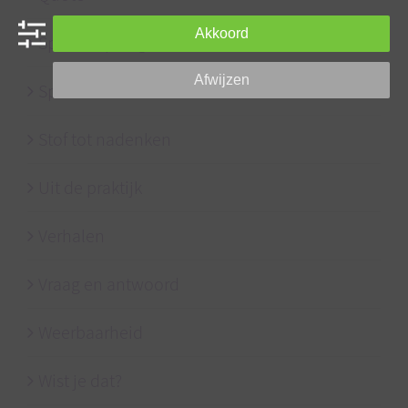
Akkoord
Spel en speelgoed
Afwijzen
Sport
Stof tot nadenken
Uit de praktijk
Verhalen
Vraag en antwoord
Weerbaarheid
Wist je dat?