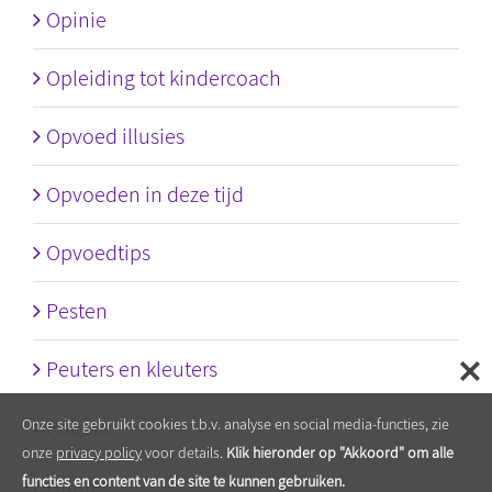
Opinie
Opleiding tot kindercoach
Opvoed illusies
Opvoeden in deze tijd
Opvoedtips
Pesten
Peuters en kleuters
Pubers
Onze site gebruikt cookies t.b.v. analyse en social media-functies, zie
onze
privacy policy
voor details.
Klik hieronder op "Akkoord" om alle
Quote
functies en content van de site te kunnen gebruiken.