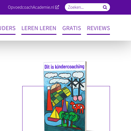
OpvoedcoachAcademie.nl
Zoeken
naar:
UDERS
LEREN LEREN
GRATIS
REVIEWS