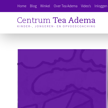
Ga
Home
Blog
Winkel
Over Tea Adema
Video’s
Inloggen 
naar
inhoud
Bekijk
grotere
afbeelding