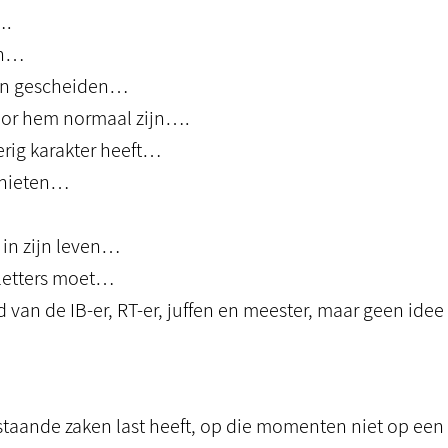
….
en…
jn gescheiden…
 voor hem normaal zijn….
erig karakter heeft…
schieten…
 in zijn leven…
n letters moet…
 van de IB-er, RT-er, juffen en meester, maar geen idee
nstaande zaken last heeft, op die momenten niet op een