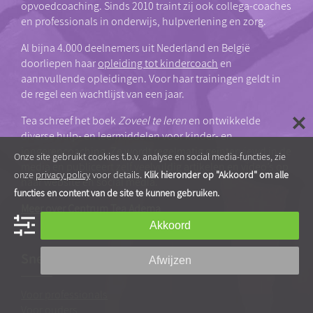
opvoedcoaching. Sinds 2010 traint zij ook collega-coaches
en professionals in onderwijs, hulpverlening en zorg.
Al bijna 4.000 deelnemers uit Nederland en België
doorliepen haar
opleiding tot kindercoach
en
aannvullende opleidingen. Voor haar trainingen geldt in
de regel een wachtlijst van een jaar.
Tea schreef het boek
Zoveel te leren
en ontwikkelde
diverse hulp- en leermiddelen voor kinder- en
jongerencoaching. Ze wordt regelmatig geïnterviewd in de
Onze site gebruikt cookies t.b.v. analyse en social media-functies, zie
media en publiceert zelf veelvuldig artikelen en video’s op
onze
privacy policy
voor details.
Klik hieronder op "Akkoord" om alle
haar website en social media.
functies en content van de site te kunnen gebruiken.
Meer over Centrum Tea Adema
Akkoord
Snel naar…
Afwijzen
Voor professionals
Voor ouders