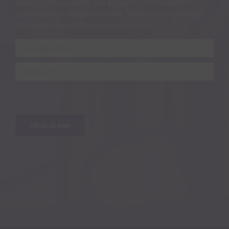
video’s over opvoeden van en werken met kinderen
ontvang direct het gratis e-book “Dit is kindercoaching”.
Interessant voor professionals én ouders!
Je
e-
mailadres*
*
Voornaam
MELD JE AAN