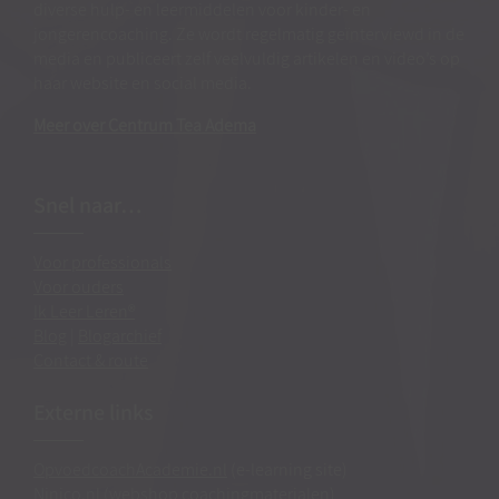
diverse hulp- en leermiddelen voor kinder- en
jongerencoaching. Ze wordt regelmatig geïnterviewd in de
media en publiceert zelf veelvuldig artikelen en video’s op
haar website en social media.
Meer over Centrum Tea Adema
Snel naar…
Voor professionals
Voor ouders
Ik Leer Leren®
Blog
|
Blogarchief
Contact & route
Externe links
OpvoedcoachAcademie.nl
(e-learning site)
Ninico.nl
(webshop coachingmaterialen)