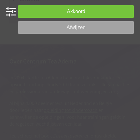
Akkoord
Reviews
Afwijzen
Over Centrum Tea Adema
In 2004 startte Tea Adema haar praktijk voor kinder- en
opvoedcoaching. Sinds 2010 traint zij ook collega-coaches
en professionals in onderwijs, hulpverlening en zorg.
Al bijna 4.000 deelnemers uit Nederland en België
doorliepen haar
opleiding tot kindercoach
en
aannvullende opleidingen. Voor haar trainingen geldt in
de regel een wachtlijst van een jaar.
Tea schreef het boek
Zoveel te leren
en ontwikkelde