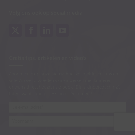
Volg ons ook op social media
Gratis tips, artikelen en video’s
Abonneer je op onze nieuwsbrief vol praktische tips en
video’s over opvoeden van en werken met kinderen
ontvang direct het gratis e-book “Dit is kindercoaching”.
Interessant voor professionals én ouders!
Je
e-
mailadres*
*
Voornaam