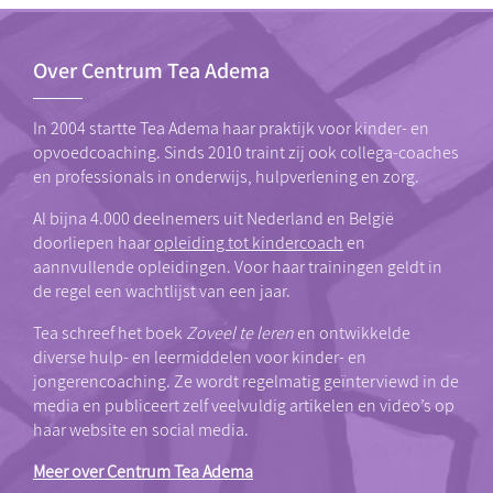
Over Centrum Tea Adema
In 2004 startte Tea Adema haar praktijk voor kinder- en
opvoedcoaching. Sinds 2010 traint zij ook collega-coaches
en professionals in onderwijs, hulpverlening en zorg.
Al bijna 4.000 deelnemers uit Nederland en België
doorliepen haar
opleiding tot kindercoach
en
aannvullende opleidingen. Voor haar trainingen geldt in
de regel een wachtlijst van een jaar.
Tea schreef het boek
Zoveel te leren
en ontwikkelde
diverse hulp- en leermiddelen voor kinder- en
jongerencoaching. Ze wordt regelmatig geïnterviewd in de
media en publiceert zelf veelvuldig artikelen en video’s op
haar website en social media.
Meer over Centrum Tea Adema