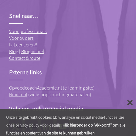
Snel naar…
Voor professionals
Voor ouders
Ik Leer Leren®
Blog
|
Blogarchief
Contact & route
Externe links
OpvoedcoachAcademie.nl
(e-learning site)
Ninico.nl
(webshop coachingmaterialen)
Volg ons ook op social media
Onze site gebruikt cookies t.b.v. analyse en social media-functies, zie
onze
privacy policy
voor details.
Klik hieronder op "Akkoord" om alle
functies en content van de site te kunnen gebruiken.