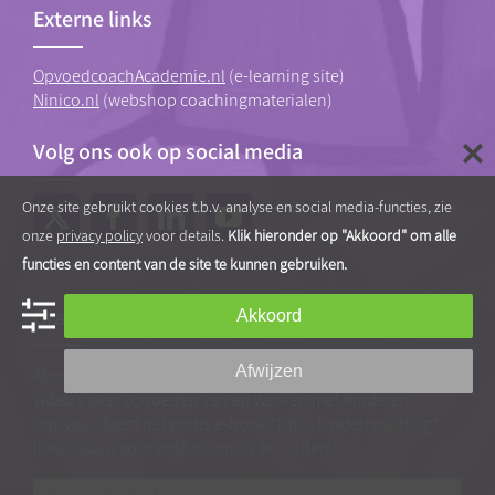
Externe links
OpvoedcoachAcademie.nl
(e-learning site)
Ninico.nl
(webshop coachingmaterialen)
Volg ons ook op social media
Onze site gebruikt cookies t.b.v. analyse en social media-functies, zie
onze
privacy policy
voor details.
Klik hieronder op "Akkoord" om alle
functies en content van de site te kunnen gebruiken.
Gratis tips, artikelen en video’s
Akkoord
Afwijzen
Abonneer je op onze nieuwsbrief vol praktische tips en
video’s over opvoeden van en werken met kinderen
ontvang direct het gratis e-book “Dit is kindercoaching”.
Interessant voor professionals én ouders!