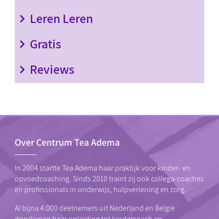
Leren Leren
Gratis
Reviews
Over Centrum Tea Adema
In 2004 startte Tea Adema haar praktijk voor kinder- en
opvoedcoaching. Sinds 2010 traint zij ook collega-coaches
en professionals in onderwijs, hulpverlening en zorg.
Al bijna 4.000 deelnemers uit Nederland en België
doorliepen haar
opleiding tot kindercoach
en