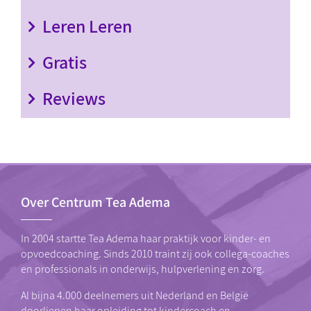
Leren Leren
Gratis
Reviews
Over Centrum Tea Adema
In 2004 startte Tea Adema haar praktijk voor kinder- en
opvoedcoaching. Sinds 2010 traint zij ook collega-coaches
en professionals in onderwijs, hulpverlening en zorg.
Al bijna 4.000 deelnemers uit Nederland en België
doorliepen haar
opleiding tot kindercoach
en