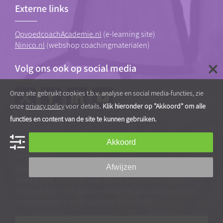
Externe links
OpvoedcoachAcademie.nl
(e-learning site)
Ninico.nl
(webshop coachingmaterialen)
Volg ons ook op social media
Onze site gebruikt cookies t.b.v. analyse en social media-functies, zie
onze
privacy policy
voor details.
Klik hieronder op "Akkoord" om alle
functies en content van de site te kunnen gebruiken.
Gratis tips, artikelen en video’s
Akkoord
Afwijzen
Abonneer je op onze nieuwsbrief vol praktische tips en
video’s over opvoeden van en werken met kinderen
ontvang direct het gratis e-book “Dit is kindercoaching”.
Interessant voor professionals én ouders!