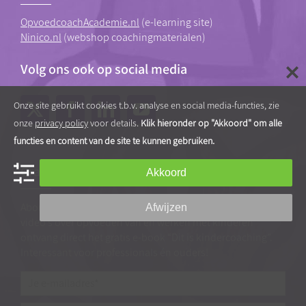
OpvoedcoachAcademie.nl
(e-learning site)
Ninico.nl
(webshop coachingmaterialen)
Volg ons ook op social media
Onze site gebruikt cookies t.b.v. analyse en social media-functies, zie
onze
privacy policy
voor details.
Klik hieronder op "Akkoord" om alle
functies en content van de site te kunnen gebruiken.
Gratis tips, artikelen en video’s
Akkoord
Abonneer je op onze nieuwsbrief vol praktische tips en
Afwijzen
video’s over opvoeden van en werken met kinderen
ontvang direct het gratis e-book “Dit is kindercoaching”.
Interessant voor professionals én ouders!
Je
e-