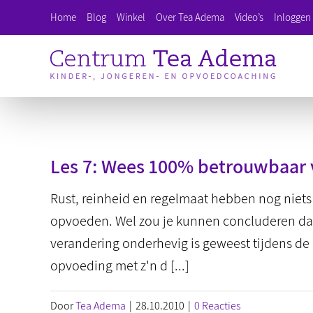
Ga
Home
Blog
Winkel
Over Tea Adema
Video’s
Inloggen 
naar
inhoud
Les 7: Wees 100% betrouwbaar v
Rust, reinheid en regelmaat hebben nog niets
opvoeden. Wel zou je kunnen concluderen dat
verandering onderhevig is geweest tijdens de 
opvoeding met z'n d [...]
Door
Tea Adema
|
28.10.2010
|
0 Reacties