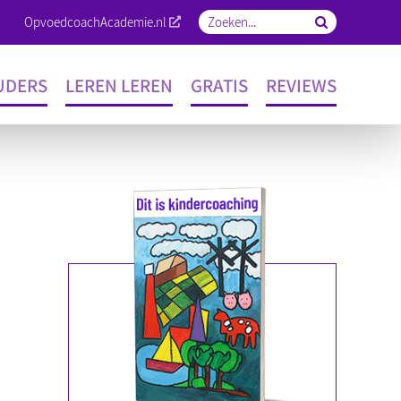
OpvoedcoachAcademie.nl
Zoeken
naar:
UDERS
LEREN LEREN
GRATIS
REVIEWS