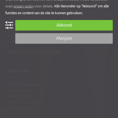
aannvullende opleidingen. Voor haar trainingen geldt in
onze
privacy policy
voor details.
Klik hieronder op "Akkoord" om alle
de regel een wachtlijst van een jaar.
functies en content van de site te kunnen gebruiken.
Tea schreef het boek
Zoveel te leren
en ontwikkelde
diverse hulp- en leermiddelen voor kinder- en
Akkoord
jongerencoaching. Ze wordt regelmatig geïnterviewd in de
media en publiceert zelf veelvuldig artikelen en video’s op
Afwijzen
haar website en social media.
Meer over Centrum Tea Adema
Snel naar…
Voor professionals
Voor ouders
Ik Leer Leren®
Blog
|
Blogarchief
Contact & route