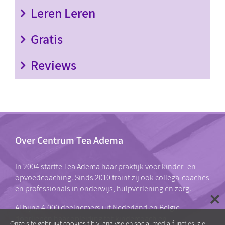
Leren Leren
Gratis
Reviews
Over Centrum Tea Adema
In 2004 startte Tea Adema haar praktijk voor kinder- en
opvoedcoaching. Sinds 2010 traint zij ook collega-coaches
en professionals in onderwijs, hulpverlening en zorg.
Al bijna 4.000 deelnemers uit Nederland en België
doorliepen haar
opleiding tot kindercoach
en
Onze site gebruikt cookies t.b.v. analyse en social media-functies, zie