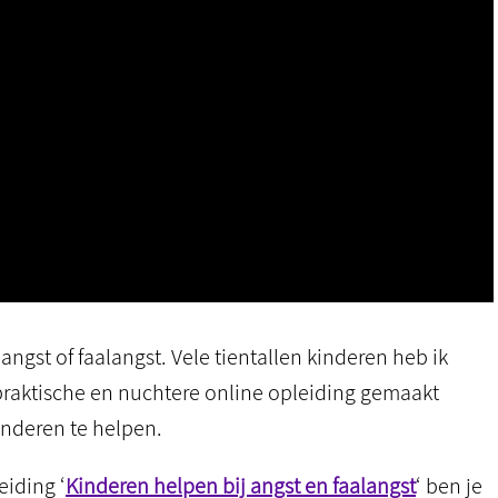
ngst of faalangst. Vele tientallen kinderen heb ik
praktische en nuchtere online opleiding gemaakt
inderen te helpen.
eiding ‘
Kinderen helpen bij angst en faalangst
‘ ben je