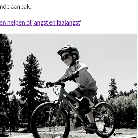
pende aanpak.
en helpen bij angst en faalangst
‘