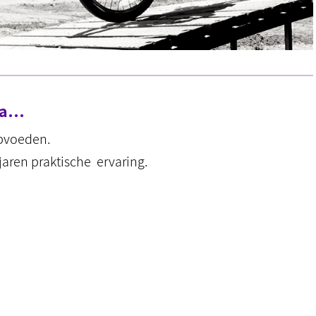
ema…
opvoeden.
jaren praktische ervaring.