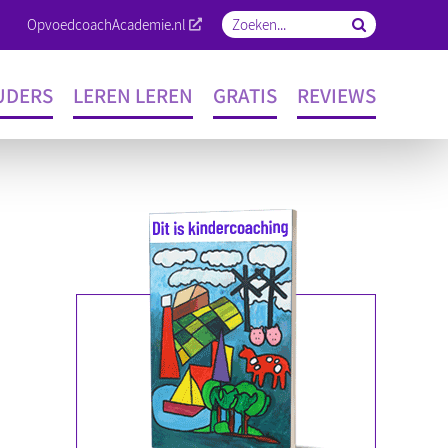
OpvoedcoachAcademie.nl
Zoeken
naar:
UDERS
LEREN LEREN
GRATIS
REVIEWS