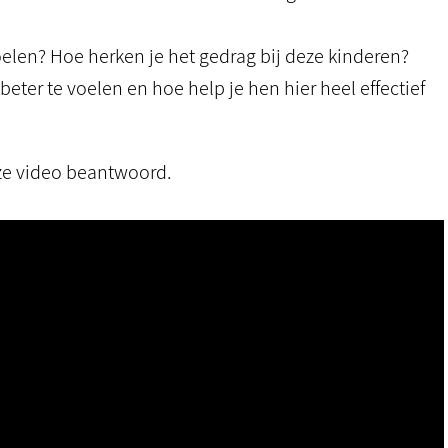
elen? Hoe herken je het gedrag bij deze kinderen?
ter te voelen en hoe help je hen hier heel effectief
eze video beantwoord.