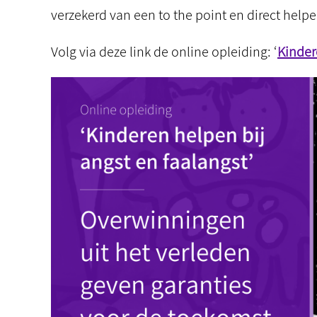
verzekerd van een to the point en direct hel
Volg via deze link de online opleiding: ‘
Kinder