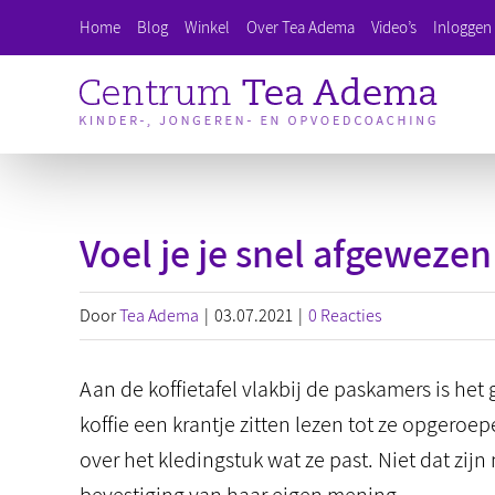
Ga
Home
Blog
Winkel
Over Tea Adema
Video’s
Inloggen 
naar
inhoud
Voel je je snel afgewezen
Door
Tea Adema
|
03.07.2021
|
0 Reacties
Aan de koffietafel vlakbij de paskamers is he
koffie een krantje zitten lezen tot ze opger
over het kledingstuk wat ze past. Niet dat zij