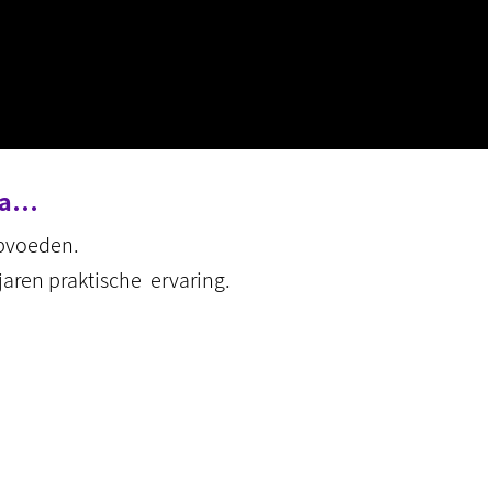
ema…
opvoeden.
jaren praktische ervaring.