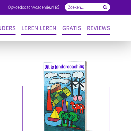
OpvoedcoachAcademie.nl
Zoeken
naar:
UDERS
LEREN LEREN
GRATIS
REVIEWS