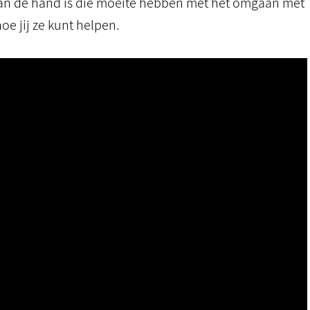
 aan de hand is die moeite hebben met het omgaan met
oe jij ze kunt helpen.