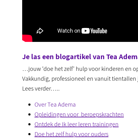
Je las een blogartikel van Tea Ad
…jouw ‘doe het zelf’ hulp voor kinderen en 
Vakkundig, professioneel en vanuit tientallen 
Lees verder…..
Over Tea Adema
Opleidingen voor beroepskrachten
Ontdek de Ik leer leren trainingen
Doe het zelf hulp voor ouders