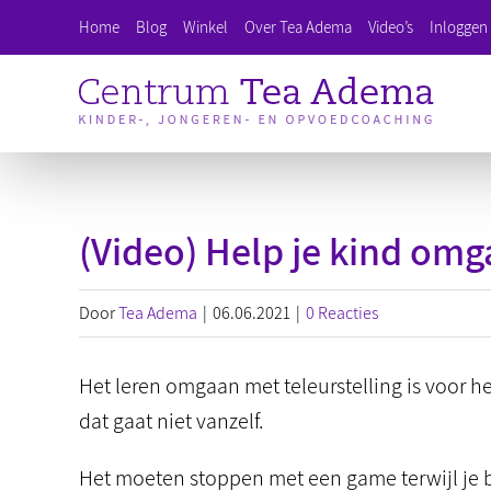
Ga
Home
Blog
Winkel
Over Tea Adema
Video’s
Inloggen 
naar
inhoud
(Video) Help je kind omg
Door
Tea Adema
|
06.06.2021
|
0 Reacties
Het leren omgaan met teleurstelling is voor h
dat gaat niet vanzelf.
Het moeten stoppen met een game terwijl je bi