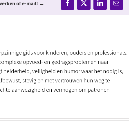
twerken of e-mail! →
Facebook
X
LinkedIn
E-
mail
zinnige gids voor kinderen, ouders en professionals.
zij complexe opvoed- en gedragsproblemen naar
ngt helderheid, veiligheid en humor waar het nodig is,
lfbewust, stevig en met vertrouwen hun weg te
, echte aanwezigheid en vermogen om patronen