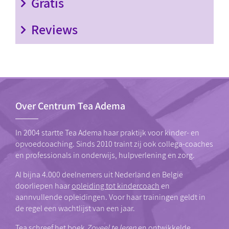
Gratis
Reviews
Over Centrum Tea Adema
In 2004 startte Tea Adema haar praktijk voor kinder- en
opvoedcoaching. Sinds 2010 traint zij ook collega-coaches
en professionals in onderwijs, hulpverlening en zorg.
Al bijna 4.000 deelnemers uit Nederland en België
doorliepen haar
opleiding tot kindercoach
en
aannvullende opleidingen. Voor haar trainingen geldt in
de regel een wachtlijst van een jaar.
Tea schreef het boek
Zoveel te leren
en ontwikkelde