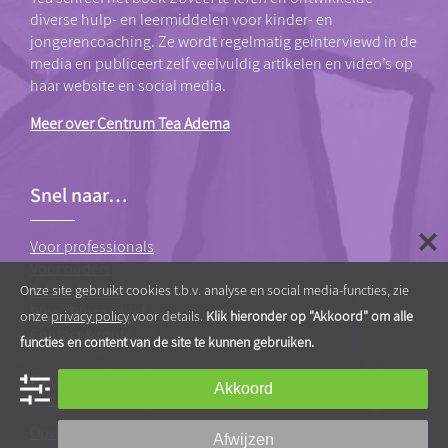
diverse hulp- en leermiddelen voor kinder- en
jongerencoaching. Ze wordt regelmatig geïnterviewd in de
media en publiceert zelf veelvuldig artikelen en video’s op
haar website en social media.
Meer over Centrum Tea Adema
Snel naar…
Voor professionals
Voor ouders
Ik Leer Leren®
Onze site gebruikt cookies t.b.v. analyse en social media-functies, zie
Blog
|
Blogarchief
onze
privacy policy
voor details.
Klik hieronder op "Akkoord" om alle
Contact & route
functies en content van de site te kunnen gebruiken.
Externe links
Akkoord
OpvoedcoachAcademie.nl
(e-learning site)
Afwijzen