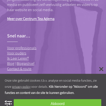
media en publiceert zelf veelvuldig artikelen en video’s op
haar website en social media.
Meer over Centrum Tea Adema
Snel naar…
Voor professionals
Voor ouders
Ik Leer Leren®
Blog
|
Blogarchief
Contact & route
Externe links
Onze site gebruikt cookies t.b.v. analyse en social media-functies, zie
onze
privacy policy
voor details.
Klik hieronder op "Akkoord" om alle
OpvoedcoachAcademie.nl
(e-learning site)
functies en content van de site te kunnen gebruiken.
Ninico.nl
(webshop coachingmaterialen)
Akkoord