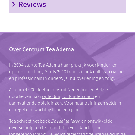
Reviews
Over Centrum Tea Adema
In 2004 startte Tea Adema haar praktijk voor kinder- en
opvoedcoaching. Sinds 2010 traint zij ook collega-coaches
en professionals in onderwijs, hulpverlening en zorg.
Al bijna 4.000 deelnemers uit Nederland en België
doorliepen haar
opleiding tot kindercoach
en
aannvullende opleidingen. Voor haar trainingen geldt in
de regel een wachtlijst van een jaar.
Tea schreef het boek
Zoveel te leren
en ontwikkelde
diverse hulp- en leermiddelen voor kinder- en
jongerencoaching. Ze wordt regelmatig geïnterviewd in de