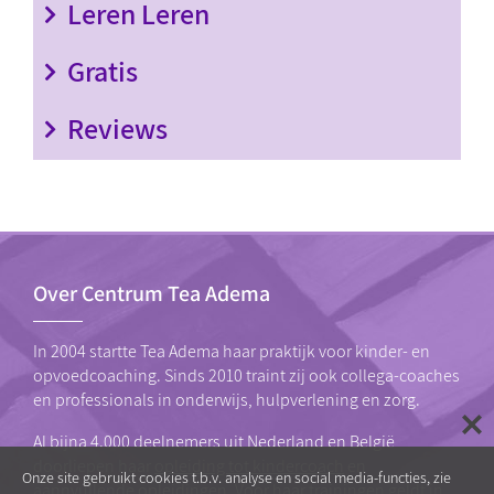
Leren Leren
Gratis
Reviews
Over Centrum Tea Adema
In 2004 startte Tea Adema haar praktijk voor kinder- en
opvoedcoaching. Sinds 2010 traint zij ook collega-coaches
en professionals in onderwijs, hulpverlening en zorg.
Al bijna 4.000 deelnemers uit Nederland en België
doorliepen haar
opleiding tot kindercoach
en
Onze site gebruikt cookies t.b.v. analyse en social media-functies, zie
aannvullende opleidingen. Voor haar trainingen geldt in