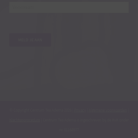
e-
mailadres*
*
Voornaam
MELD JE AAN
© Copyright Centrum Tea Adema
2026 |
Privacy
|
Algemene voorwaarden
|
Klachtenprocedure
| Centrum Tea Adema is ingeschreven bij de KvK onder
nr. 01168977