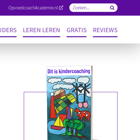
OpvoedcoachAcademie.nl
Zoeken
naar:
UDERS
LEREN LEREN
GRATIS
REVIEWS