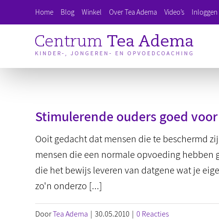
Ga
Home
Blog
Winkel
Over Tea Adema
Video’s
Inloggen 
naar
inhoud
Stimulerende ouders goed voor
Ooit gedacht dat mensen die te beschermd z
mensen die een normale opvoeding hebben ge
die het bewijs leveren van datgene wat je eigen
zo'n onderzo [...]
Door
Tea Adema
|
30.05.2010
|
0 Reacties