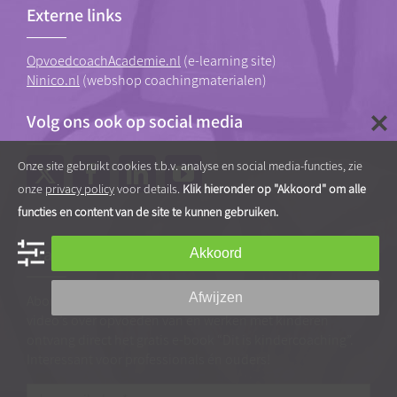
Externe links
OpvoedcoachAcademie.nl
(e-learning site)
Ninico.nl
(webshop coachingmaterialen)
Volg ons ook op social media
Onze site gebruikt cookies t.b.v. analyse en social media-functies, zie
onze
privacy policy
voor details.
Klik hieronder op "Akkoord" om alle
functies en content van de site te kunnen gebruiken.
Gratis tips, artikelen en video’s
Akkoord
Afwijzen
Abonneer je op onze nieuwsbrief vol praktische tips en
video’s over opvoeden van en werken met kinderen
ontvang direct het gratis e-book “Dit is kindercoaching”.
Interessant voor professionals én ouders!