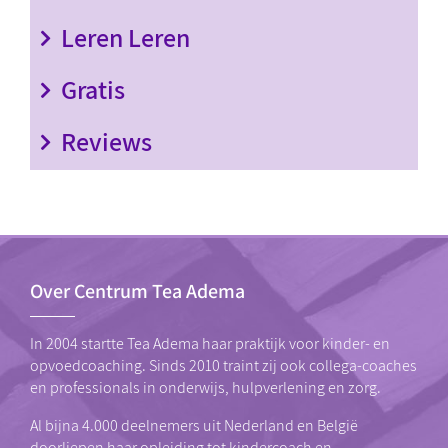
Leren Leren
Gratis
Reviews
Over Centrum Tea Adema
In 2004 startte Tea Adema haar praktijk voor kinder- en
opvoedcoaching. Sinds 2010 traint zij ook collega-coaches
en professionals in onderwijs, hulpverlening en zorg.
Al bijna 4.000 deelnemers uit Nederland en België
doorliepen haar
opleiding tot kindercoach
en