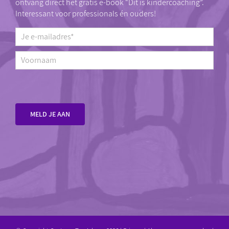
ontvang direct het gratis e-book “Dit is kindercoaching”.
Interessant voor professionals én ouders!
Je
e-
mailadres*
*
Voornaam
MELD JE AAN