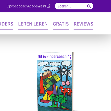
OpvoedcoachAcademie.nl
Zoeken
naar:
UDERS
LEREN LEREN
GRATIS
REVIEWS