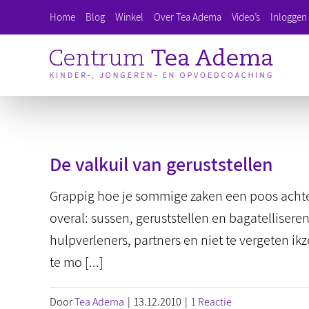
Ga
Home
Blog
Winkel
Over Tea Adema
Video’s
Inloggen 
naar
inhoud
De valkuil van geruststellen
Grappig hoe je sommige zaken een poos achter
overal: sussen, geruststellen en bagatellisere
hulpverleners, partners en niet te vergeten ik
te mo [...]
Door
Tea Adema
|
13.12.2010
|
1 Reactie