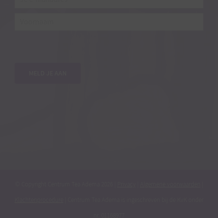
Je
e-
mailadres*
*
Voornaam
MELD JE AAN
© Copyright Centrum Tea Adema
2026 |
Privacy
|
Algemene voorwaarden
|
Klachtenprocedure
| Centrum Tea Adema is ingeschreven bij de KvK onder
nr. 01168977