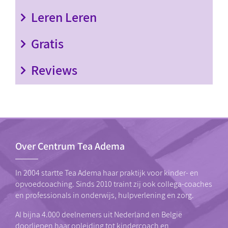
Leren Leren
Gratis
Reviews
Over Centrum Tea Adema
In 2004 startte Tea Adema haar praktijk voor kinder- en
opvoedcoaching. Sinds 2010 traint zij ook collega-coaches
en professionals in onderwijs, hulpverlening en zorg.
Al bijna 4.000 deelnemers uit Nederland en België
doorliepen haar
opleiding tot kindercoach
en