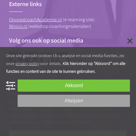
Externe links
OpvoedcoachAcademie.nl
(e-learning site)
Ninico.nl
(webshop coachingmaterialen)
Volg ons ook op social media
Onze site gebruikt cookies t.b.v. analyse en social media-functies, zie
onze
privacy policy
voor details.
Klik hieronder op "Akkoord" om alle
functies en content van de site te kunnen gebruiken.
Gratis tips, artikelen en video’s
Akkoord
Afwijzen
Abonneer je op onze nieuwsbrief vol praktische tips en
video’s over opvoeden van en werken met kinderen
ontvang direct het gratis e-book “Dit is kindercoaching”.
Interessant voor professionals én ouders!