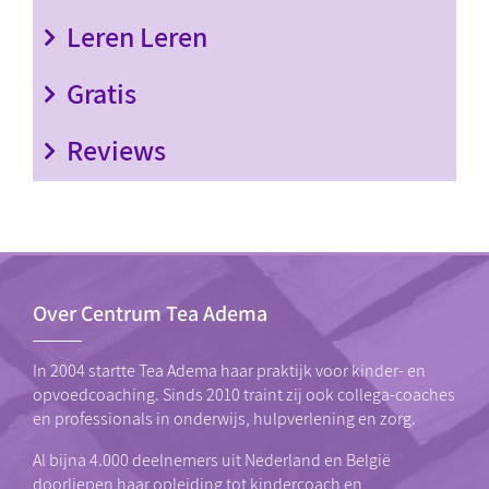
Leren Leren
Gratis
Reviews
Over Centrum Tea Adema
In 2004 startte Tea Adema haar praktijk voor kinder- en
opvoedcoaching. Sinds 2010 traint zij ook collega-coaches
en professionals in onderwijs, hulpverlening en zorg.
Al bijna 4.000 deelnemers uit Nederland en België
doorliepen haar
opleiding tot kindercoach
en