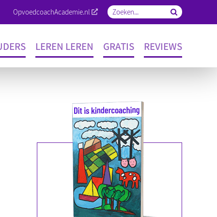
OpvoedcoachAcademie.nl
Zoeken
naar:
UDERS
LEREN LEREN
GRATIS
REVIEWS