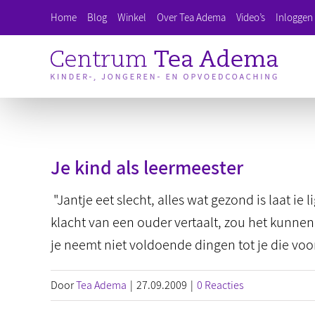
Ga
Home
Blog
Winkel
Over Tea Adema
Video’s
Inloggen 
naar
inhoud
Je kind als leermeester
"Jantje eet slecht, alles wat gezond is laat ie l
klacht van een ouder vertaalt, zou het kunnen 
je neemt niet voldoende dingen tot je die voor 
Door
Tea Adema
|
27.09.2009
|
0 Reacties