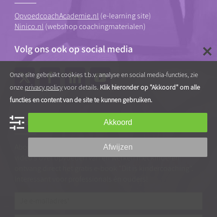
OpvoedcoachAcademie.nl
(e-learning site)
Ninico.nl
(webshop coachingmaterialen)
Volg ons ook op social media
Onze site gebruikt cookies t.b.v. analyse en social media-functies, zie
onze
privacy policy
voor details.
Klik hieronder op "Akkoord" om alle
functies en content van de site te kunnen gebruiken.
Gratis tips, artikelen en video’s
Akkoord
Abonneer je op onze nieuwsbrief vol praktische tips en
Afwijzen
video’s over opvoeden van en werken met kinderen
ontvang direct het gratis e-book “Dit is kindercoaching”.
Interessant voor professionals én ouders!
Je
e-