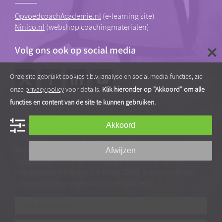
OpvoedcoachAcademie.nl
(e-learning site)
Ninico.nl
(webshop coachingmaterialen)
Volg ons ook op social media
Onze site gebruikt cookies t.b.v. analyse en social media-functies, zie
onze
privacy policy
voor details.
Klik hieronder op "Akkoord" om alle
functies en content van de site te kunnen gebruiken.
Gratis tips, artikelen en video’s
Akkoord
Abonneer je op onze nieuwsbrief vol praktische tips en
Afwijzen
video’s over opvoeden van en werken met kinderen
ontvang direct het gratis e-book “Dit is kindercoaching”.
Interessant voor professionals én ouders!
Je
e-