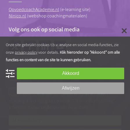
OpvoedcoachAcademie.nl
(e-learning site)
Ninico.nl
(webshop coachingmaterialen)
Volg ons ook op social media
Onze site gebruikt cookies t.b.v. analyse en social media-functies, zie
onze
privacy policy
voor details.
Klik hieronder op "Akkoord" om alle
functies en content van de site te kunnen gebruiken.
Gratis tips, artikelen en video’s
Akkoord
Abonneer je op onze nieuwsbrief vol praktische tips en
Afwijzen
video’s over opvoeden van en werken met kinderen
ontvang direct het gratis e-book “Dit is kindercoaching”.
Interessant voor professionals én ouders!
Je
e-